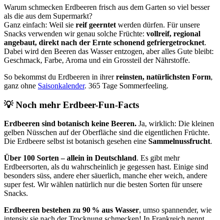
Warum schmecken Erdbeeren frisch aus dem Garten so viel besser
als die aus dem Supermarkt?
Ganz einfach: Weil sie
reif geerntet
werden dürfen. Für unsere
Snacks verwenden wir genau solche Früchte:
vollreif, regional
angebaut, direkt nach der Ernte schonend gefriergetrocknet
.
Dabei wird den Beeren das Wasser entzogen, aber alles Gute bleibt:
Geschmack, Farbe, Aroma und ein Grossteil der Nährstoffe.
So bekommst du Erdbeeren in ihrer
reinsten, natürlichsten Form
,
ganz ohne
Saisonkalender
. 365 Tage Sommerfeeling.
💡 Noch mehr Erdbeer-Fun-Facts
Erdbeeren sind botanisch keine Beeren.
Ja, wirklich: Die kleinen
gelben Nüsschen auf der Oberfläche sind die eigentlichen Früchte.
Die Erdbeere selbst ist botanisch gesehen eine
Sammelnussfrucht
.
Über 100 Sorten – allein in Deutschland
. Es gibt mehr
Erdbeersorten, als du wahrscheinlich je gegessen hast. Einige sind
besonders süss, andere eher säuerlich, manche eher weich, andere
super fest. Wir wählen natürlich nur die besten Sorten für unsere
Snacks.
Erdbeeren bestehen zu
90 % aus Wasser
, umso spannender, wie
intensiv sie nach der Trocknung schmecken! In Frankreich nennt