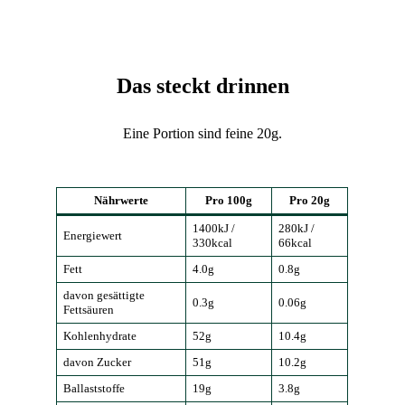
Das steckt drinnen
Eine Portion sind feine 20g.
Nährwerte
Pro 100g
Pro 20g
1400kJ /
280kJ /
Energiewert
330kcal
66kcal
Fett
4.0g
0.8g
davon gesättigte
0.3g
0.06g
Fettsäuren
Kohlenhydrate
52g
10.4g
davon Zucker
51g
10.2g
Ballaststoffe
19g
3.8g