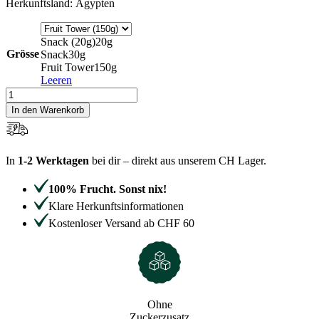
Herkunftsland: Ägypten
Snack (20g)
20g
Grösse
Snack
30g
Fruit Tower
150g
Leeren
Erdbeeren
Menge
In den Warenkorb
In
1-2 Werktagen
bei dir – direkt aus unserem CH Lager.
100% Frucht. Sonst nix!
Klare Herkunftsinformationen
Kostenloser Versand ab CHF 60
Ohne
Zucker­zusatz