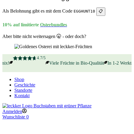
Als Belohnung gibt es mit dem Code
EGGHUNT10
📋
10% auf limitierte
Osterbundles
Aber bitte nicht weitersagen 🤫 - oder doch?
4.7/5
ix!
Viele Früchte in Bio-Qualität
In 1-2 Werktagen
Shop
Geschichte
Standorte
Kontakt
Anmelden
Wunschliste
0