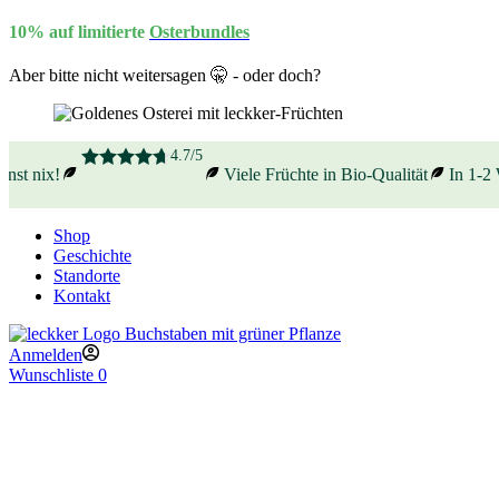
10% auf limitierte
Osterbundles
Aber bitte nicht weitersagen 🤫 - oder doch?
4.7/5
st nix!
Viele Früchte in Bio-Qualität
In 1-2 W
Shop
Geschichte
Standorte
Kontakt
Anmelden
Wunschliste
0