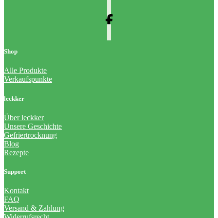
Shop
Alle Produkte
Verkaufspunkte
leckker
Über leckker
Unsere Geschichte
Gefriertrocknung
Blog
Rezepte
Support
Kontakt
FAQ
Versand & Zahlung
Widerrufsrecht