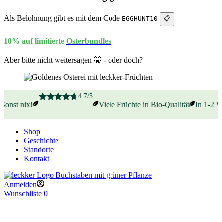
Als Belohnung gibt es mit dem Code
EGGHUNT10
📋
10% auf limitierte
Osterbundles
Aber bitte nicht weitersagen 🤫 - oder doch?
4.7/5
onst nix!
Viele Früchte in Bio-Qualität
In 1-2 Wer
Shop
Geschichte
Standorte
Kontakt
Anmelden
Wunschliste
0